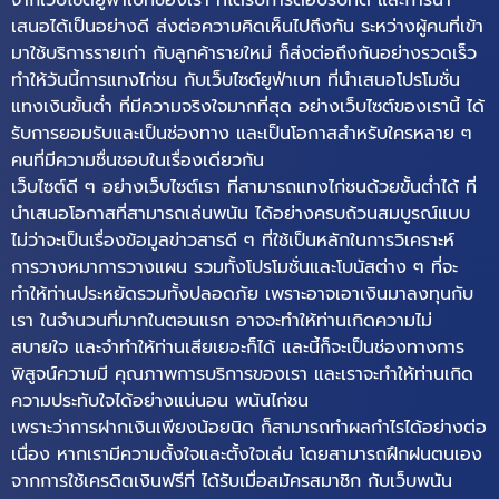
จากเว็บไซต์ยูฟ่าเบทของเรา ที่ได้รับการตอบรับที่ดี และการนำ
เสนอได้เป็นอย่างดี ส่งต่อความคิดเห็นไปถึงกัน ระหว่างผู้คนที่เข้า
มาใช้บริการรายเก่า กับลูกค้ารายใหม่ ก็ส่งต่อถึงกันอย่างรวดเร็ว
ทำให้วันนี้การแทงไก่ชน กับเว็บไซต์ยูฟ่าเบท ที่นำเสนอโปรโมชั่น
แทงเงินขั้นต่ำ ที่มีความจริงใจมากที่สุด อย่างเว็บไซต์ของเรานี้ ได้
รับการยอมรับและเป็นช่องทาง และเป็นโอกาสสำหรับใครหลาย ๆ
คนที่มีความชื่นชอบในเรื่องเดียวกัน
เว็บไซต์ดี ๆ อย่างเว็บไซต์เรา ที่สามารถแทงไก่ชนด้วยขั้นต่ำได้ ที่
นำเสนอโอกาสที่สามารถเล่นพนัน ได้อย่างครบถ้วนสมบูรณ์แบบ
ไม่ว่าจะเป็นเรื่องข้อมูลข่าวสารดี ๆ ที่ใช้เป็นหลักในการวิเคราะห์
การวางหมาการวางแผน รวมทั้งโปรโมชั่นและโบนัสต่าง ๆ ที่จะ
ทำให้ท่านประหยัดรวมทั้งปลอดภัย เพราะอาจเอาเงินมาลงทุนกับ
เรา ในจำนวนที่มากในตอนแรก อาจจะทำให้ท่านเกิดความไม่
สบายใจ และจำทำให้ท่านเสียเยอะก็ได้ และนี้ก็จะเป็นช่องทางการ
พิสูจน์ความมี คุณภาพการบริการของเรา และเราจะทำให้ท่านเกิด
ความประทับใจได้อย่างแน่นอน พนันไก่ชน
เพราะว่าการฝากเงินเพียงน้อยนิด ก็สามารถทำผลกำไรได้อย่างต่อ
เนื่อง หากเรามีความตั้งใจและตั้งใจเล่น โดยสามารถฝึกฝนตนเอง
จากการใช้เครดิตเงินฟรีที่ ได้รับเมื่อสมัครสมาชิก กับเว็บพนัน