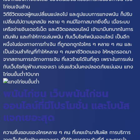
ไก่ชนเงินล้าน
วิถีชีวิตของผู้คนเปลี่ยนแปลงไป และรูปแบบการแทงพนัน ก็ปรับ
เปลี่ยนไปตามยุคสมัย หลาย ๆ คนมีโอกาสมากยิ่งขึ้น เมื่อระบบ
เครือข่ายอินเตอร์เน็ต และดิจิตอลออนไลน์ เข้ามามีบทบาทในการ
เดิมพัน และทำให้การเล่นพนัน กับเว็บไซค์พนันออนไลน์ เป็นอีก
หนึ่งในช่องทางการทำเงิน ที่ถูกอกถูกใจใคร ๆ หลาย ๆ คน และ
เป็นส่วนสำคัญที่ทำให้หลาย ๆ คนพาชีวิตตนเอง ให้หลุดรอดมา
จากสถานการณ์ทางการเงิน ที่เลวร้ายได้ในที่สุด เพราะในการเล่น
กับเว็บไซค์ยูฟ่าเบทของเรา เล่นแล้วมั่นคงปลอดภัยแน่นอน แทง
ไก่ชนขั้นต่ำ10บาท
พนันไก่ชน เว็บพนันไก่ชน
ออนไลน์ที่มีโปรโมชั่น และโบนัส
แจกเยอะสุด
ความชื่นชอบของใครหลาย ๆ คน ที่เคยเข้ามาสัมผัส การบริการ