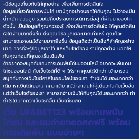
-มีข้อมูลเกี่ยวกับไก่ทุกอย่าง เพื่อเพิ่มการตัดสินใจ
ข้อมูลเกี่ยวกับการพนันไก่ เรามีทุกอย่างบอกให้กับคุณ ไม่ว่าจะเป็น
น้ำหนัก ส่วนสูง รวมไปถึงประสบการณ์การต่อสู้ ที่ผ่านมาของไก่
ตัวนั้น เป็นข้อมูลที่คุณควรจะรู้ เพื่อเพิ่มการตัดสินใจ ให้คุณตัดสิน
ใจได้ง่ายมากยิ่งขึ้น ยิ่งคุณมีข้อมูลเยอะมากเท่าไหร่ คุณก็จะ
สามารถเอาชนะได้ง่ายมากยิ่งขึ้น ข้อมูลถือว่าเป็นสิ่งที่สำคัญอย่าง
มาก ควรที่จะรู้ข้อมูลเอาไว้ และเว็บไซต์ของเรามีทุกอย่าง บอกให้
กับคุณก่อนที่คุณจะเริ่มเดิมพัน
ถ้าอยากจะสนุกกับเกมการเดิมพันไก่ชนออนไลน์ อยากจะเล่นเกม
ไก่ชนออนไลน์ กับเว็บไซต์ที่ดี ๆ ให้ราคาคุณได้ดีกว่า เข้ามาร่วม
สนุกกับทางเว็บไซต์คาสิโนออนไลน์ของเรา ทำเงินได้เยอะมากกว่า
เดิม หาเงินได้เยอะมากกว่าเดิม แม้ว่าจะเล่นไก่คู่เดียวกันกับเว็บอื่น
แต่ว่าเว็บไซต์ของเรา สามารถจ่ายเงินให้กับคุณได้เยอะมากกว่า ทำ
กำไรได้มากกว่าเว็บไซค์อื่น เว็บไก่ชนสด
เว็บ UFABET123 พร้อมเกมพนัน
ไก่ชน และชมถ่ายทอดสดฟรี พร้อม
การเดิมพัน แบบง่ายๆ