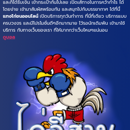
และก็ได้รับเงิน เข้ากระเป๋ากันไปเลย เปิดเส้ทางในการคว้ากำไร ได้
โดยง่าย เข้ามาสัมผัสพร้อมกัน และสนุกไปกับบรรยากาศ ได้ที่นี้
แทงไก่ชนออนไลน์
เปิดบริการทุกวันทำการ ที่นี่ที่เดียว บริการแบบ
ครบวงจร และมีโปรโมชั่นดีๆอีกมากมาย ไว้รอนักเดิมพัน เข้ามาใช้
บริการ กับทางเว็บของเรา ที่ให้มากกว่าเว็บไหนๆแน่นอน
ดูบอล