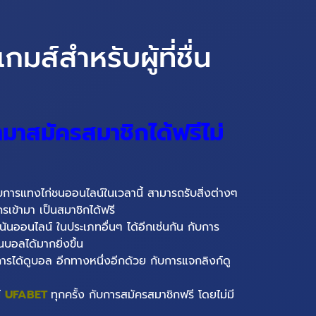
ส์สำหรับผู้ที่ชื่น
มาสมัครสมาชิกได้ฟรีไม่
 กับการแทงไก่ชนออนไลน์ในเวลานี้ สามารถรับสิ่งต่างๆ
รเข้ามา เป็นสมาชิกได้ฟรี
นันออนไลน์ ในประเภทอื่นๆ ได้อีกเช่นกัน กับการ
บอลได้มากยิ่งขึ้น
ับการได้ดูบอล อีกทางหนึ่งอีกด้วย กับการแจกลิงก์ดู
์
UFABET
ทุกครั้ง กับการสมัครสมาชิกฟรี โดยไม่มี