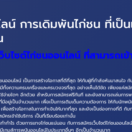
 การเดิมพันไก่ชน ที่เป็นเกม
น
็บไซต์ไก่ชนออนไลน์ ที่สามารถเข้า
ชนออนไลน์ เป็นการสร้างโอกาสที่ดีที่สุด ให้กับผู้ที่กำลังหันมาสนใจ
มีทั้งความครบเครื่องและครบวงจรที่สุด อย่างเห็นได้ชัด เพียงแค่สมัค
่าใช้จ่ายใดๆ อีกด้วย สำหรับการสมัครฟรีทันที และยังสามารถเล่นการพ
ีอยู่เป็นจำนวนมาก เพื่อเป็นการเติมเต็มความต้องการ ให้กับนักพนัน
ุด เพื่อสร้างโอกาสในการทำเงินให้มากที่สุด และยังเป็นช่องทางที่ดี ก
รเข้าใช้บริการ เป็นที่เรียบร้อยเท่านั้น
บการทำกำไร ด้วยการแทงไก่ชนแน่นอน กับการสมัครเว็บไซต์ไก่ชนออนไลน
การมีเกมส์การพนันออนไลน์ในประเภทอื่นๆ อีกเป็นจำนวนมาก