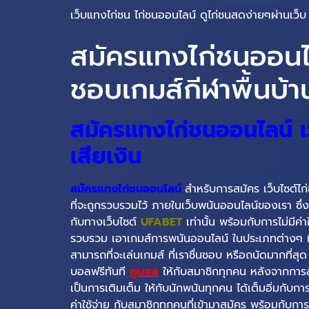
เว็บแทงไก่ชน ไก่ชนออนไลน์ ดูไก่ชนสดง่ายๆผ่านเว็บ
สมัครแทงไก่ชนออนไลน์
ชอบเกมส์กีฬาพื้นบ้า
สมัครแทงไก่ชนออนไลน์ เว
เสียเงิน
สมัครแทงไก่ชนออนไลน์
สำหรับการสมัคร เว็บไซต์ไก่
ที่จะถูกรวบรวมไว้ ภายในเว็บพนันออนไลน์ของเรา ซึ่ง
กับทางเว็บไซต์
UFABET
เท่านั้น พร้อมกับการไม่มีค
รวบรวม เอาเกมส์การพนันออนไลน์ ในประเภทต่างๆ ที่ม
สามารถที่จะเล่นเกมส์ ที่เราชื่นชอบ หรือถนัดมากที่ส
บอลฟรีทันที
ดูบอล
ให้กับสมาชิกทุกคน หลังจากการสมัค
เป็นการเติมเต็ม ให้กับนักพนันทุกคน ได้เต็มอิ่มกั
ค่าใช้จ่าย กับสมาชิกทุกคนที่เข้ามาสมัคร พร้อมกับ