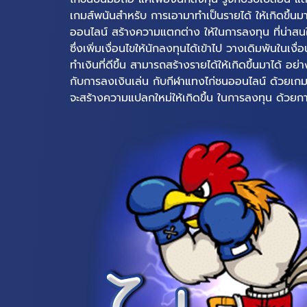
เกมส์พนันสำหรับ การเอามาทำเป็นรายได้ ให้เกิดขึ้นมา
ออนไลน์
สร้างความแตกต่าง ให้ในการลงทุน ที่น่าสนใจไ
ซึ่งเพิ่มเงื่อนไขให้นักลงทุนได้เข้าไป วางเดิมพันในเง
ทำเงินที่ดีขึ้น สามารถสร้างรายได้ให้เกิดขึ้นมาได้ อย่า
กับ
การลงเงินเล่น กับกีฬาแทงไก่ชนออนไลน์ ด้วยเกมส์
จะสร้างความแปลกใหม่ให้เกิดขึ้น ในการลงทุน ด้วย