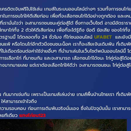
บเครดิตเงินฟรี
ไปใช้เล่น เกมส์ในระบบออนไลน์ต่างๆ รวมทั้งการชนไก่แบ
ในการชนไก่ให้ดีเสียก่อน เพื่อที่จะเลือกชนไก่ได้อย่างถูกต้อง และเหม
ไก่ที่เรามั่นใจว่า จะสามารถชนชนะคู่ต่อสู้ได้ ซึ่งทางเว็บไซต์ อาจมีอั
าไก่ทั้ง 2 ตัวให้ดีเสียก่อน เพื่อที่จะได้รู้ถึง ข้อดี ข้อเสีย ของไก่ทั้
รฐานนี้ ได้ตลอดทั้ง 24 ชั่วโมง ที่ไก่ชนออนไลน์
UFABET
และยังม
ชนแพ้ หรือโดนไก่อีกตัวนึงชนชนะน็อค เราก็จะเสียเงินเดิมพัน ที่เดิม
ี่ไม่เดือดร้อนต่อค่าใช้จ่ายอื่นๆ ที่นำมาเล่นในเว็บไซต์พนันออนไลน์นี้
โ
กไก่ ที่มาชนกัน และจะสามารถ เลือกชนไก่ได้ชนะ ไก่คู่ต่อสู้ได้อ
ย่างมากมายเลย แต่เราต้องเลือกไก่ให้ดีว่า จะสามารถชนชนะ ไก่คู่ต่อสู
น กันมากเช่นกัน เพราะเป็นเกมส์เล่นง่าย เกมส์พื้นบ้านไทยเรา ที่เดิม
ให้สามารถเข้าใจถึง
ะความรอบคอบ ก่อนการเดิมพันจริงนั่นเอง
ซึ่งในปัจจุบันนั้น เราสามา
เลยทีเดียว
แทงไก่ชน123