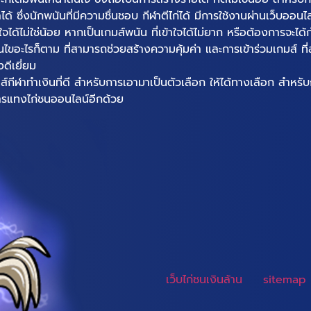
ได้ ซึ่งนักพนันที่มีความชื่นชอบ กีฬาตีไก่ได้ มีการใช้งานผ่านเว็บออ
ด้ไม่ใช่น้อย หากเป็นเกมส์พนัน ที่เข้าใจได้ไม่ยาก หรือต้องการจะได้ก
ื่อนไขอะไรก็ตาม ที่สามารถช่วยสร้างความคุ้มค่า และการเข้าร่วมเกมส์ ที
งดีเยี่ยม
กีฬาทำเงินที่ดี สำหรับการเอามาเป็นตัวเลือก ให้ได้ทางเลือก สำหรั
การแทงไก่ชนออนไลน์อีกด้วย
เว็บไก่ชนเงินล้าน
sitemap