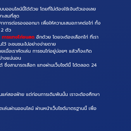
บออนไลน์นี้ได้ด้วย โดยที่ไม่ต้องใช้เงินตัวเองเลย
าะสมที่สุด
ตราราคาการต่อรองออกมา เพื่อให้ความเสมอภาคต่อไก่ ทั้ง
ง 2 ตัว
ี
การแทงไก่ชนสด
อีกด้วย โดยจะต้องเลือกไก่ ที่เรา
พันไว้ จะชนชนะไปอย่างง่ายดาย
ดยเมื่อเราหัดเล่น การชนไก่อยู่บ่อยๆ แล้วก็จะเกิด
ย่างแน่นอน
้ได้ ซึ่งสามารถเลือก แทงผ่านเว็บไซต์นี้ ได้ตลอด 24
พันแค่สองฝ่าย แต่ก่อนการเดิมพันนั้น เราจะต้องศึกษา
รถเล่นผ่านออนไลน์ ผ่านหน้าเว็บไซต์มาตรฐานนี้ เพื่อ