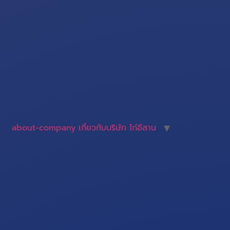
about-company เกี่ยวกับบริษัท ไก่อีสาน