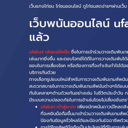
เว็บแทงไก่ชน ไก่ชนออนไลน์ ดูไก่ชนสดง่ายๆผ่านเว็บ
เว็บพนันออนไลน์ uf
แล้ว
ufabet เล่นบนมือถือ
ซึ่งในการเข้าร่วมวางเดิมพันเ
เล่นมากยิ่งขึ้น และตอบโจทย์ได้ดีในการวางเดิมพันได้อ
ชอบในการเสี่ยงโชค หรือต้องการที่จะทำเงินกำไรได้อย่า
บริการกันด้วย
ทางเลือกรูปแบบใหม่สำหรับการวางเดิมพันเกมส์พนัน
สะดวกสบายในการวางเดิมพันเกมส์พนันต่างๆได้แบบเต็มท
กันในหลายๆด้านด้วยกันอย่างเช่น ในชีวิตประจำวัน การท
มีระบบความปลอดภัยในการเข้าเล่นโดยไม่เสี่ยงอันต
ufabet เข้าสู่ระบบ
เพียงนักพนันดาวน์โหลดลิง
ที่จะหยิบมือถือขึ้นมาเข้าร่วมวางเดิมพันเกมส์
ป้องกันข้อมูลรั่วไหลได้และป้องกันมิจฉาชีพด้ว
การใช้โทรศัพท์มือถือเป็นประโยชน์ที่ดีในการ