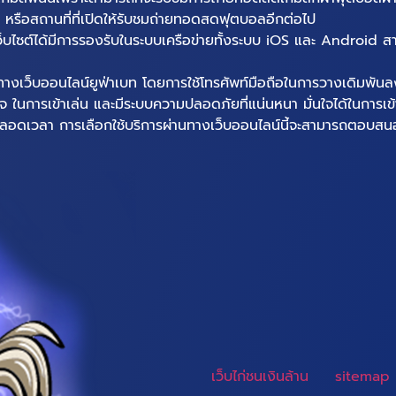
หรือสถานที่ที่เปิดให้รับชมถ่ายทอดสดฟุตบอลอีกต่อไป
ว็บไซต์ได้มีการรองรับในระบบเครือข่ายทั้งระบบ iOS และ Android สา
างเว็บออนไลน์ยูฟ่าเบท โดยการใช้โทรศัพท์มือถือในการวางเดิมพันลงไป 
ในการเข้าเล่น และมีระบบความปลอดภัยที่แน่นหนา มั่นใจได้ในการเข้าร
ตลอดเวลา การเลือกใช้บริการผ่านทางเว็บออนไลน์นี้จะสามารถตอบสนอ
เว็บไก่ชนเงินล้าน
sitemap