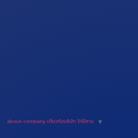
about-company เกี่ยวกับบริษัท ไก่อีสาน