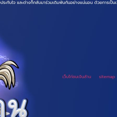
ประทับใจ และต่างก็กลับมาร่วมเดิมพันกันอย่างแน่นอน ด้วยการเป็นเว
เว็บไก่ชนเงินล้าน
sitemap