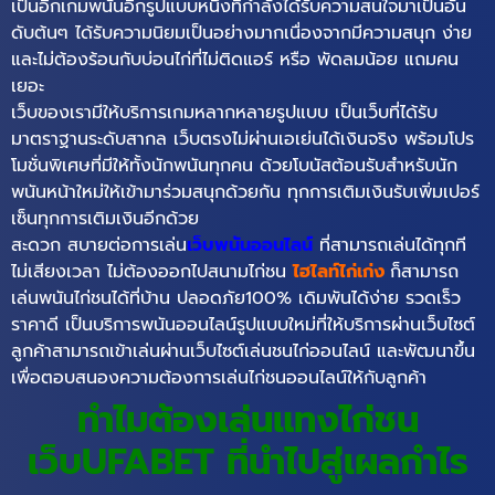
เป็นอีกเกมพนันอีกรูปแบบหนึ่งที่กำลังได้รับความสนใจมาเป็นอัน
ดับต้นๆ ได้รับความนิยมเป็นอย่างมากเนื่องจากมีความสนุก ง่าย
และไม่ต้องร้อนกับบ่อนไก่ที่ไม่ติดแอร์ หรือ พัดลมน้อย แถมคน
เยอะ
เว็บของเรามีให้บริการเกมหลากหลายรูปแบบ เป็นเว็บที่ได้รับ
มาตราฐานระดับสากล เว็บตรงไม่ผ่านเอเย่นได้เงินจริง พร้อมโปร
โมชั่นพิเศษที่มีให้ทั้งนักพนันทุกคน ด้วยโบนัสต้อนรับสำหรับนัก
พนันหน้าใหม่ให้เข้ามาร่วมสนุกด้วยกัน ทุกการเติมเงินรับเพิ่มเปอร์
เซ็นทุกการเติมเงินอีกด้วย
สะดวก สบายต่อการเล่น
เว็บพนันออนไลน์
ที่สามารถเล่นได้ทุกที
ไม่เสียงเวลา ไม่ต้องออกไปสนามไก่ชน
ไฮไลท์ไก่เก่ง
ก็สามารถ
เล่นพนันไก่ชนได้ที่บ้าน ปลอดภัย100% เดิมพันได้ง่าย รวดเร็ว
ราคาดี เป็นบริการพนันออนไลน์รูปแบบใหม่ที่ให้บริการผ่านเว็บไซต์
ลูกค้าสามารถเข้าเล่นผ่านเว็บไซต์เล่นชนไก่ออนไลน์ และพัฒนาขึ้น
เพื่อตอบสนองความต้องการเล่นไก่ชนออนไลน์ให้กับลูกค้า
ทำไมต้องเล่นแทงไก่ชน
เว็บUFABET ที่นำไปสู่เผลกำไร