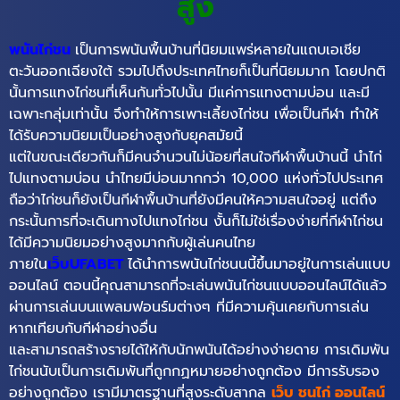
สูง
พนันไก่ชน
เป็นการพนันพื้นบ้านที่นิยมแพร่หลายในแถบเอเชีย
ตะวันออกเฉียงใต้ รวมไปถึงประเทศไทยก็เป็นที่นิยมมาก โดยปกติ
นั้นการแทงไก่ชนที่เห็นกันทั่วไปนั้น มีแค่การแทงตามบ่อน และมี
เฉพาะกลุ่มเท่านั้น จึงทำให้การเพาะเลี้ยงไก่ชน เพื่อเป็นกีฬา ทำให้
ได้รับความนิยมเป็นอย่างสูงกับยุคสมัยนี้
แต่ในขณะเดียวกันก็มีคนจำนวนไม่น้อยที่สนใจกีฬาพื้นบ้านนี้ นำไก่
ไปแทงตามบ่อน นำไทยมีบ่อนมากกว่า 10,000 แห่งทั่วไปประเทศ
ถือว่าไก่ชนก็ยังเป็นกีฬาพื้นบ้านที่ยังมีคนให้ความสนใจอยู่ แต่ถึง
กระนั้นการที่จะเดินทางไปแทงไก่ชน งั้นก็ไม่ใช่เรื่องง่ายที่กีฬาไก่ชน
ได้มีความนิยมอย่างสูงมากกับผู้เล่นคนไทย
ภายใน
เว็บUFABET
ได้นำการพนันไก่ชนนนี้ขึ้นมาอยู่ในการเล่นแบบ
ออนไลน์ ตอนนี้คุณสามารถที่จะเล่นพนันไก่ชนแบบออนไลน์ได้แล้ว
ผ่านการเล่นบนแพลมฟอนร์มต่างๆ ที่มีความคุ้นเคยกับการเล่น
หากเทียบกับกีฬาอย่างอื่น
และสามารถสร้างรายได้ให้กับนักพนันได้อย่างง่ายดาย การเดิมพัน
ไก่ชนนับเป็นการเดิมพันที่ถูกกฏหมายอย่างถูกต้อง มีการรับรอง
อย่างถูกต้อง เรามีมาตรฐานที่สูงระดับสากล
เว็บ ชนไก่ ออนไลน์