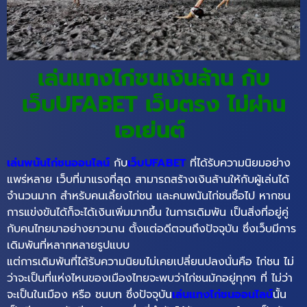
เล่นแทงไก่ชนเงินล้าน กับ
เว็บUFABET เว็บตรง ไม่ผ่าน
เอเย่นต์
เล่นพนันไก่ชนออนไลน์
กับ
เว็บUFABET
ที่ได้รับความนิยมอย่าง
แพร่หลาย เว็บที่มาแรงที่สุด สามารถสร้างเงินล้านให้กับผู้เล่นได้
จำนวนมาก สำหรับคนเลี้ยงไก่ชน และคนพนันไก่ชนซื้อไป หากชน
การแข่งขันได้ก็จะได้เงินเพิ่มมากขึ้น ในการเดิมพัน เป็นสิ่งที่อยู่คู่
กับคนไทยมาอย่างยาวนาน ตั้งแต่อดีตจนถึงปัจจุบัน ซึ่งเว็บมีการ
เดิมพันที่หลากหลายรูปแบบ
แต่การเดิมพันที่ได้รับความนิยมไม่เคยเปลี่ยนปลงนั่นคือ ไก่ชน ไม่
ว่าจะเป็นที่แห่งไหนของเมืองไทยจะพบว่าไก่ชนมักอยู่ทุกๆ ที่ ไม่ว่า
จะเป็นในเมือง หรือ ชนบท ซึ่งปัจจุบัน
เล่นแทงไก่ชนออนไลน์
นั้น