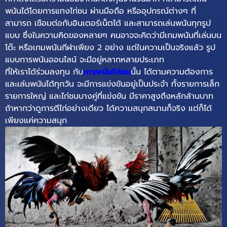
พนันได้โดยการแทงไก่ชน ผ่านมือถือ หรืออุปกรณ์ต่างๆ ที่
สามารถ เชือมต่อกับอินเตอร์เน็ตได้ และสามารถเล่นพนันทุกรูป
แบบ ซึ่งในความคิดของหลายๆ คนอาจจะคิดว่ามีเกมพนันที่เล่นบน
โต๊ะ หรือเกมพนันกีฬาเพียง 2 อย่าง แต่ในความเป็นจริงแล้ว รูป
แบบการพนันออนไลน์ จะมีอยู่หลากหลายประเภท
ที่ให้เราได้ร่วมลงทุน กับ
การพนันไก่ชน
นั้น ได้ตามความต้องการ
และเล่นพนันได้ทุกวัน จะมีการแข่งขันอยู่เป็นประจำ ทั้งรายการเล็ก
รายการใหญ่ และไก่ชนบางคู่ที่แข่งขัน มีราคาสูงถึงหลักล้านบาท
ถ้าหากว่าดูการตีไก่อย่างเดียว ได้ความสนุกสนานก็จริง แต่ก็ได้
เพียงแค่ความสนุก