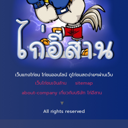
เว็บแทงไก่ชน ไก่ชนออนไลน์ ดูไก่ชนสดง่ายๆผ่านเว็บ
เว็บไก่ชนเงินล้าน
sitemap
about-company เกี่ยวกับบริษัท ไก่อีสาน
All rights reserved