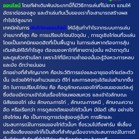
ออนไลน์
โดยกีฬาเดิมพันประเภทนี้ก็มีวิธีการเล่นที่ไม่ยาก แถมให้
อัตราต่อรองสูง และถ้าเล่นกับเว็บของเราก็จะสามารถสร้างผล
กำไรได้สูงมาก
เทคนิคในการ
เล่นไก่ชนออนไลน์
ให้มีลุ้นทำกำไรจากระบบการเล่น
ง่ายมากที่สุด คือ การเปรียบไก่ชนปัจจุบัน , การดูเชิงไก่ชนที่จะเล่น
โดยเป็นเทคนิคยอดฮิตที่เป็นพื้นฐาน ในการเล่นหากต้องการลุ้น
เดิมพันให้ได้กำไรสูง ต้องมองหาไก่ที่สายตามุ่งมั่น หน้าตาดุดัน
และดูแล้วกร้านโลก เพราะไก่ที่มีความช่ำชองนั้นจะรู้จังหวะการหลบ
และบัง ดีกว่าแน่นอน
อีกอย่างที่สำคัญมากๆ คือประวัติการแข่งและอายุของไก่แต่ละตัว
นั้น จะช่วยให้ท่านคำนวนแนว ตีไก่ และการลงทุนได้แม่นยำมากขึ้น
อีก ในการเปรียบไก่ชน คือ คือดูลักษณะของไก่ที่จะชนของแต่ละคู่
ซึ่งต้องมีความเข้าใจในเรื่องไก่ชนพอสมควร และเข้าใจลักษณะ
นิสัยของไก่ เช่น ลักษณะการไก่ , ลักษณะการหนี , ลักษณะความ
อึด หรือเรียกว่า การดูสเตตัสของไก่ตัวนั้นๆ มีข้อดี เสีย อย่างไร
เชิงไก่ชน คือ เป็นการดูการต่อสู่ของคู่นั้นๆ การฝึกและ
ประสบการณ์ในการชนของไก่ตัวนั้นๆ ซึ่งรวมไปถึงฟาร์ม พี่เลี้ยง
และชื่อเสียงของไก่ก็เป็นสิ่งที่สำคัญเนื่องจากประสบการณ์ในการตี