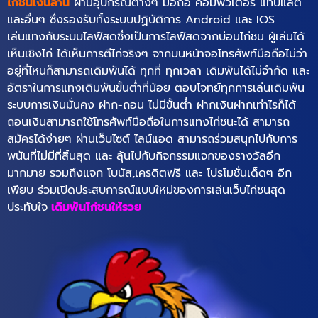
ไก่ชนเงินล้าน
ผ่านอุปกรณืต่างๆ มือถือ คอมพิวเตอร์ แท็บแล็ต
และอื่นๆ ซึ่งรองรับทั้งระบบปฏิบัติการ Android และ IOS
เล่นแทงกับระบบไลฟ์สดซึ่งเป็นการไลฟ์สดจากบ่อนไก่ชน ผู้เล่นได้
เห็นเชิงไก่ ได้เห็นการตีไก่จริงๆ จากบนหน้าจอโทรศัพท์มือถือไม่ว่า
อยู่ที่ไหนก็สามารถเดิมพันได้ ทุกที่ ทุกเวลา เดิมพันได้ไม่จำกัด และ
อัตราในการแทงเดิมพันขั้นต่ำที่น้อย ตอบโจทย์ทุกการเล่นเดิมพัน
ระบบการเงินมั่นคง ฝาก-ถอน ไม่มีขั้นต่ำ ฝากเงินฝากเท่าไรก็ได้
ถอนเงินสามารถใช้โทรศัพท์มือถือในการแทงไก่ชนะได้ สามารถ
สมัครได้ง่ายๆ ผ่านเว็บไซต์ ไลน์แอด สามารถร่วมสนุกไปกับการ
พนันที่ไม่มีที่สิ้นสุด และ ลุ้นไปกับกิจกรรมแจกของรางวัลอีก
มากมาย รวมถึงแจก โบนัส,เครดิตฟรี และ โปรโมชั่นเด็ดๆ อีก
เพียบ ร่วมเปิดประสบการณ์แบบใหม่ของการเล่นเว็บไก่ชนสุด
ประทับใจ
เดิมพันไก่ชนให้รวย