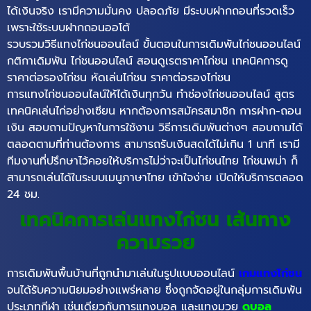
ได้เงินจริง เรามีความมั่นคง ปลอดภัย มีระบบฝากถอนที่รวดเร็ว
เพราะใช้ระบบฝากถอนออโต้
รวบรวมวิธีแทงไก่ชนออนไลน์ ขั้นตอนในการเดิมพันไก่ชนออนไลน์
กติกาเดิมพัน ไก่ชนออนไลน์ สอนดูเรตราคาไก่ชน เทคนิคการดู
ราคาต่อรองไก่ชน หัดเล่นไก่ชน ราคาต่อรองไก่ชน
การแทงไก่ชนออนไลน์ให้ได้เงินทุกวัน ทำช่องไก่ชนออนไลน์ สูตร
เทคนิคเล่นไก่อย่างเซียน หากต้องการสมัครสมาชิก การฝาก-ถอน
เงิน สอบถามปัญหาในการใช้งาน วิธีการเดิมพันต่างๆ สอบถามได้
ตลอดตามที่ท่านต้องการ สามารถรับเงินสดได้ไม่เกิน 1 นาที เรามี
ทีมงานที่ปรึกษาไว้คอยให้บริการไม่ว่าจะเป็นไก่ชนไทย ไก่ชนพม่า ก็
สามารถเล่นได้ในระบบเมนูภาษาไทย เข้าใจง่าย เปิดให้บริการตลอด
24 ชม.
เทคนิคการเล่นแทงไก่ชน เส้นทาง
ความรวย
การเดิมพันพื้นบ้านที่ถูกนำมาเล่นในรูปแบบออนไลน์
เกมแทงไก่ชน
จนได้รับความนิยมอย่างแพร่หลาย ซึ่งถูกจัดอยู่ในกลุ่มการเดิมพัน
ประเภทกีฬา เช่นเดียวกับการแทงบอล และแทงมวย
ดูบอล