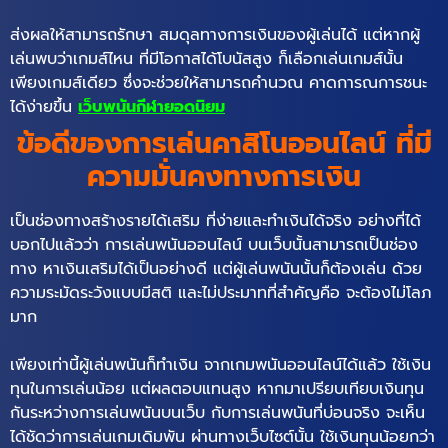
ส่งผลให้สามารถรักษา สมดุลทางการเงินของผู้เล่นได้ แต่หากผู้
เล่นพบว่าเกมส์
ไหน ที่มีโอกาสได้โบนัสสูง ก็เลือกเล่นเกมส์นั้น
เพียงเกมส์เดียว ซึ่งจะช่วยให้สามารถคำนวณ คาดการณการชนะ
ได้ง่ายขึ้น
เว็บพนันกีฬายอดนิยม
ข้อดีของการเล่นคาสิโนออนไลน์ ที่มี
ความมั่นคงทางการเงิน
เป็นช่องทางสร้างรายได้เสริม ที่ง่ายและทำเงินได้จริง อย่างที่ได้
บอกไปแล้วว่า การเล่นพนันออนไลน์ บนเว็บนั้นสามารถเป็นช่อง
ทาง หาเงินเสริมได้เป็นอย่างดี แต่ผู้เล่นพนันนั้นก็ต้องเล่น ด้วย
ความระมัดระวังแบบมีสติ และไม่ประมาทที่สำคัญคือ จะต้องไม่โลภ
มาก
เพียงเท่านี้ผู้เล่นพนันก็ทำเงิน จากเกมพนันออนไลน์ได้แล้ว ใช้เงิน
ทุนในการเล่นน้อย แต่ผลตอบแทนสูง หากมาเปรียบเทียบเงินทุน
กันระหว่างการเล่นพนันบนเว็บ กับการเล่นพนันที่บ่อนจริง จะเห็น
ได้ชัดว่าการเล่นเกมเดิมพัน ผ่านทางเว็บไซต์นั้น ใช้เงินทุนน้อยกว่า