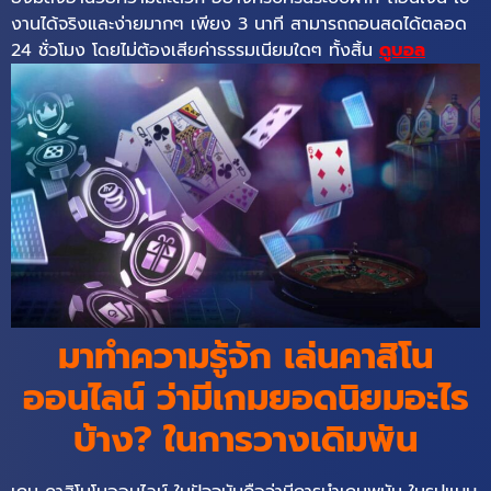
งานได้จริงและง่ายมากๆ เพียง 3 นาที สามารถถอนสดได้ตลอด
24 ชั่วโมง โดยไม่ต้องเสียค่าธรรมเนียมใดๆ ทั้งสิ้น
ดูบอล
มาทำความรู้จัก เล่นคาสิโน
ออนไลน์ ว่ามีเกมยอดนิยมอะไร
บ้าง? ในการวางเดิมพัน