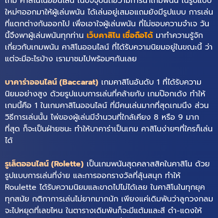
เกม คาสิโนโนออนไลน์ ในปัจจุบันถือว่ามีการนำเกมพนัน ในรูปแบบ
ใหม่ๆออกมาให้ผู้เล่นพนัน ได้เล่นอยู่เสมอแถมยังมีรูปแบบ การเล่น
ที่แตกต่างกันออกไป เพื่อเอาใจผู้เล่นพนัน ที่ไม่ชอบความจำเจ วัน
นี้จึงพาผู้เล่นพนันทุกท่าน
เว็บคาสิโน เชื่อถือได้
มาทำความรู้จัก
เกี่ยวกับเกมพนัน คาสิโนออนไลน์ ที่ได้รับความนิยมอยู่ในขณะนี้ ว่า
แต่จะมีอะไรบ้าง เรามาชมไปพร้อมๆกันเลย
บาคาร่าออนไลน์ (Baccarat)
เกมคาสิโนอันดับ 1 ที่ได้รับความ
นิยมอย่างสูง ด้วยรูปแบบการเล่นที่คล้ายกับ เกมป๊อกเด้ง ทำให้
เกมนี้คือ 1 ในเกมคาสิโนออนไลน์ ที่มีคนเล่นมากที่สุดเกมนึง ส่วน
วิธีการเล่นนั้น ไพ่ของผู้เล่นมีจำนวนที่ใกล้เคียง 8 หรือ 9 มาก
ที่สุด ก็จะเป็นฝ่ายชนะ ทำให้บาคาร่าเป็นเกม คาสิโนง่ายๆที่ใครก็เล่น
ได้
รูเล็ตออนไลน์ (Rolette)
เป็นเกมพนันสุดคลาสสิคในคาสิโน ด้วย
รูปแบบการเล่นที่ง่าย และการออกรางวัลที่ลุ้นสนุก ทำให้
Roulette ได้รับความนิยมและขาดไปไม่ได้เลย ในคาสิโนในทุกยุค
ทุกสมัย กติกาการเล่นไม่ยากมากนัก เพียงแค่เดิมพันว่าลูกวงกลม
จะไปหยุดที่เลขไหน ในตารางเดิมพันก็จะมีแต้มและสี ดำ-แดงให้