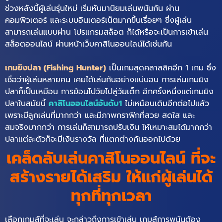
ช่วงหลังนี้ผู้เล่นรุ่นใหม่ เริ่มหันมานิยมเล่นพนันกัน ผ่าน
คอมพิวเตอร์ และระบบอินเตอร์เน็ตมากขึ้นเรื่อยๆ ซึ่งผู้เล่น
สามารถเล่นแบบผ่าน โปรแกรมสล็อต ก็ได้หรือจะเป็นการเข้าเล่น
สล็อตออนไลน์ ผ่านหน้าเว็บคาสิโนออนไลน์ได้เช่นกัน
เกมยิงปลา (Fishing Hunter)
เป็นเกมสุดคลาสสิคอีก 1 เกม ซึ่ง
เชื่อว่าผู้เล่นหลายคน เคยได้เล่นกันอย่างแน่นอน การเล่นเกมยิง
ปลาก็เป็นเหมือน การย้อนไปวัยไปสู่วัยเด็ก อีกครั้งหนึ่งแต่เกมยิง
ปลาในสมัยนี้
คาสิโนออนไลน์อันดับ1
ไม่เหมือนเดิมอีกต่อไปแล้ว
เพราะมีลูกเล่นที่มากกว่า และมีภาพกราฟิกที่สวย สดใส และ
สมจริงมากกว่า การเล่นก็สามารถปรับเงิน ให้เหมาะสมได้มากกว่า
ปลาแต่ละตัวก็จะมีเงินรางวัล ที่แตกต่างกันออกไปด้วย
เคล็ดลับเล่นคาสิโนออนไลน์ ที่จะ
สร้างรายได้เสริม ให้แก่ผู้เล่นได้
ทุกที่ทุกเวลา
เลือกเกมส์ที่จะเล่น จะกล่าวถึงการเข้าเล่น เกมส์การพนันต้อง