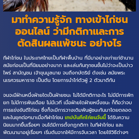
มาทำความรู้จัก ทางเข้าไก่ชน
ออนไลน์ ว่ามีกติกาและการ
ตัดสินผลแพ้ชนะ อย่างไร
กีฬาไก่ชน ในประเทศไทยเป็นกีฬาพื้นบ้าน ที่มีมาอย่างเก่าแก่ช้านาน
สมัยก่อนเป็นที่นิยมอย่างมาก และเล่นกันทุกชนชั้นไม่ว่าจะเป็นบ่าว
ไพร่ สามัญชน เจ้าขุนมูลนาย จนถึงกษัตริย์ ดังเช่น สมัยพระ
นเรศวรมหาราช เป็นต้น โดยการนำไก่ตัวผู้ 2 ตัวมาตีกัน
จนจะมีฝ่านหนึ่งฝ่ายใดเป็นฝ่ายชนะ ไม่ได้มีกติกาอะไร ไม่มีมีการพัก
ยก ไม่มีการพันเดือย ไม่มีเวที เมื่อฝ่ายใดฝ่ายหนึ่งชนะ ก็ถือว่าจบ
การแข่งขันตีไก่ชน ซึ่งก็จะมีการวางเดิมพันผู้ชนะกันมาโดยตลอด
และในยุคต่อๆมาเมื่อกีฬาไก่ชน
เทปบันทึกไก่ชนวันนี้
ได้รับความ
นิยมมากขึ้นเรื่อยๆ จนได้มีการตั้งกฏกติกา ในกีฬาไก่ชน และ
พัฒนามาอยู่เรื่อยๆ เริ่มต้นจากให้มีการจับเวลา โดยใช้วิธีต่างๆ