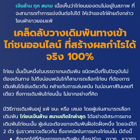
เงินล้าน ทุก สนาม
เมื่อเห็นว่าไก่ชนของตนไม่อยู่ในสภาพ ที่
จะสามารถทำการแข่งขันต่อไปได้ ให้เจ้าของไก่ฝ่ายดังกล่าว
โยนผ้าขาวยอมแพ้
เคล็ดลับวางเดิมพันทางเข้า
ไก่ชนออนไลน์ ที่สร้างผลกำไรได้
จริง 100%
ไก่ชน นั้นเป็นหนึ่งในบรรดาเกมเดิมพัน ชนิดหนึ่งที่ในปัจจุบันไม่
ต้องเดินทาง ไปถึงบ่อนพนันไก่ก็สามารถเลือกไก่ชน ที่ต้องการ
เดิมพันได้เช่นเดียวกัน คล้ายกับการเล่นพนัน ในบ่อนคาสิโนเลยที
เดียว ซึ่งการเดิมพันไก่ชนนั้น ไม่ยากอย่างที่คิด
มีวิธีการเดิมพันอยู่ แพ้ ชนะ หรือ เสมอ โดยผู้เล่นสามารถเลือก
เดิมพัน
ไก่ชนเงินล้าน สนามเทิดไทล่าสุด
ได้อย่างอิสระการแทง
เดิมพันไก่ชนะนั้น ผู้เล่นจะต้องแทงเดิมพันฝั่งใดฝั่งหนึ่ง โดยจะมีไก่
2 ตัว รุ่นราวคราวเดียวกัน ซึ่งเทคนิคในการแทงไก่ชนนั้น มีดังนี้
สังเกตไก่ที่ต้องการแทงเดิมพัน ทั้งรูปร่าง , อาวุธ , แววตา